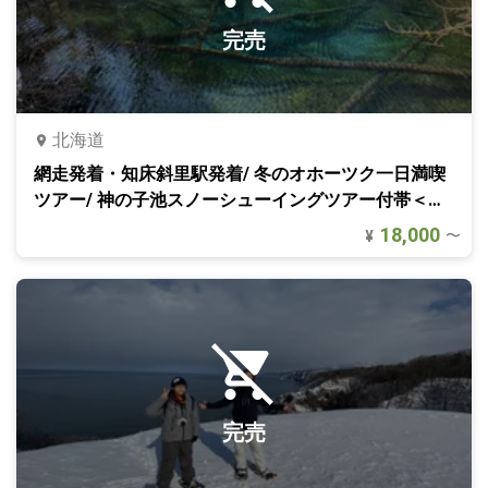
完売
北海道
網走発着・知床斜里駅発着/ 冬のオホーツク一日満喫
ツアー/ 神の子池スノーシューイングツアー付帯＜無
料送迎付き＞｜北海道・知床
18,000
〜
¥
完売