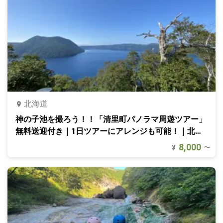
北海道
神の子池を撮ろう！！「清里町パノラマ周遊ツアー」
無料送迎付き｜1日ツアーにアレンジも可能！｜北海
道・知床
8,000
〜
¥