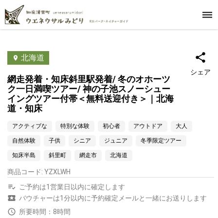
北海道
シェア
網走発着・知床斜里駅発着/ 冬のオホーツ
ク一日満喫ツアー/ 神の子池スノーシュー
イングツアー付帯＜無料送迎付き＞｜北海
道・知床
アクティブな
特別な体験
初心者
アウトドア
大人
自然体験
子供
シニア
ジュニア
冬季限定ツアー
知床半島
斜里町
網走市
北海道
商品コード
:
YZXLWH
ご予約は1営業日以内に確定します
バウチャーは1分以内に予約確定メールと一緒にお送りします
所要時間：8時間