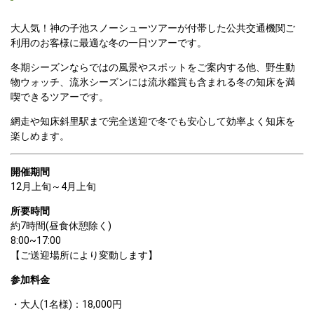
大人気！神の子池スノーシューツアーが付帯した公共交通機関ご
利用のお客様に最適な冬の一日ツアーです。  
冬期シーズンならではの風景やスポットをご案内する他、野生動
物ウォッチ、流氷シーズンには流氷鑑賞も含まれる冬の知床を満
喫できるツアーです。  
網走や知床斜里駅まで完全送迎で冬でも安心して効率よく知床を
楽しめます。  
開催期間
12月上旬～4月上旬
所要時間
約7時間(昼食休憩除く)
8:00~17:00

【ご送迎場所により変動します】
参加料金
大人(1名様)：18,000円