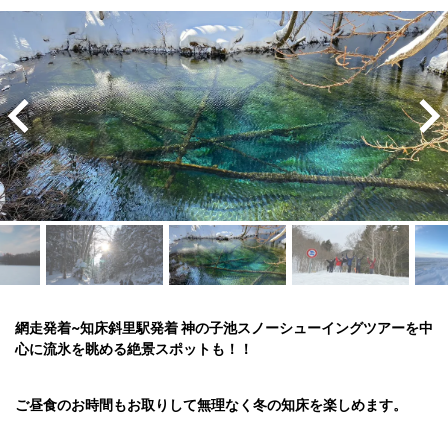
網走発着~知床斜里駅発着 神の子池スノーシューイングツアーを中
心に流氷を眺める絶景スポットも！！

ご昼食のお時間もお取りして無理なく冬の知床を楽しめます。