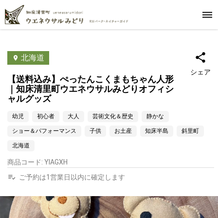
北海道
シェア
【送料込み】ぺったんこくまもちゃん人形
｜知床清里町ウエネウサルみどりオフィシ
ャルグッズ
幼児
初心者
大人
芸術文化＆歴史
静かな
ショー＆パフォーマンス
子供
お土産
知床半島
斜里町
北海道
商品コード
:
YIAGXH
ご予約は1営業日以内に確定します